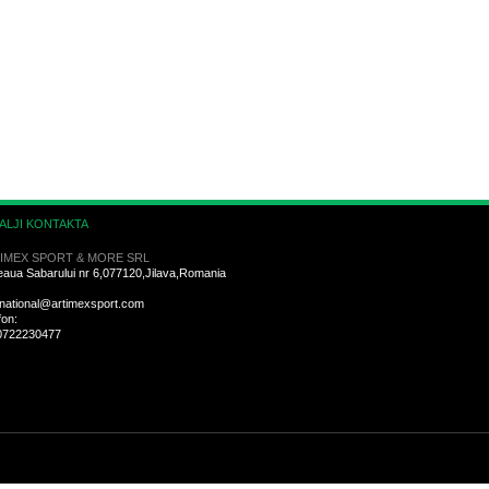
ALJI KONTAKTA
IMEX SPORT & MORE SRL
aua Sabarului nr 6,077120,Jilava,Romania
rnational@artimexsport.com
fon:
0722230477