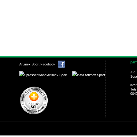
DET
Artimex Sport Facebook
ART
Sose
inte
Tele
004