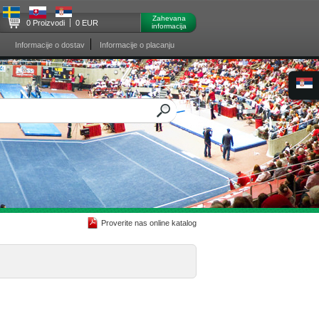
Zahevana
0 Proizvodi
0 EUR
informacija
Informacije o dostav
Informacije o placanju
Proverite nas online katalog