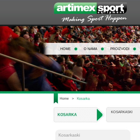
HOME
O NAMA
PROIZVODI
Home
>
Kosarka
KOSARKASKI
KOSARKA
Kosarkaski