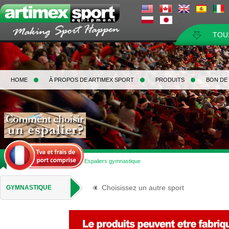
TOU
HOME
À PROPOS DE ARTIMEX SPORT
PRODUITS
BON DE
Home
>
Gymnastique
>
Espaliers gymnastique
Choisissez un autre sport
GYMNASTIQUE