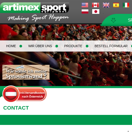
S
HOME
WIR ÜBER UNS
PRODUKTE
BESTELL FORMULAR
Home
>
Contact
CONTACT