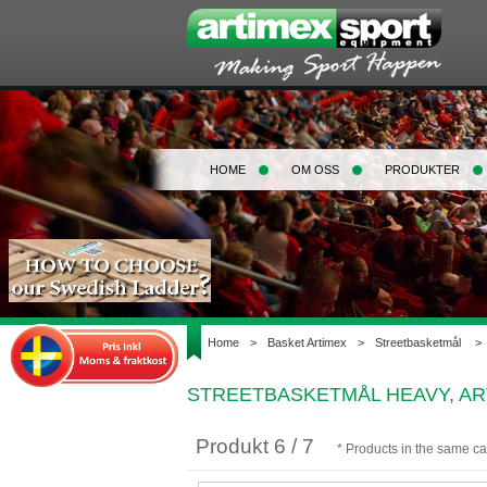
HOME
OM OSS
PRODUKTER
Home
>
Basket Artimex
>
Streetbasketmål
>
STREETBASKETMÅL HEAVY, ART
Produkt 6 / 7
* Products in the same c