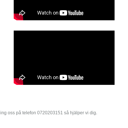
ng oss på telefon
0720203151
så hjälper vi dig.