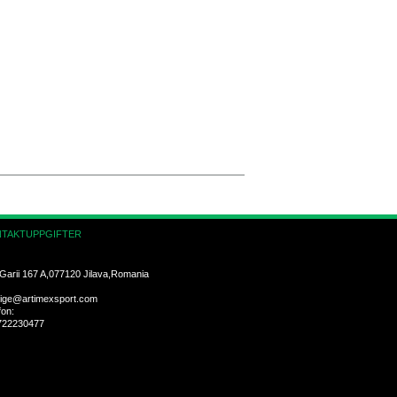
TAKTUPPGIFTER
Garii 167 A,077120 Jilava,Romania
ige@artimexsport.com
fon:
722230477