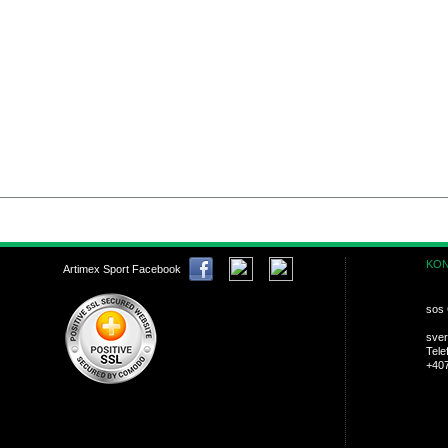
KON
Artimex Sport Facebook
sos 
sver
Tele
+40