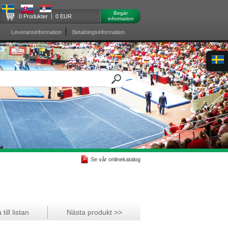
Begär
0 Produkter
0 EUR
information
Leveransinformation
Betalningsinformation
Se vår onlinekatalog
till listan
Nästa produkt >>