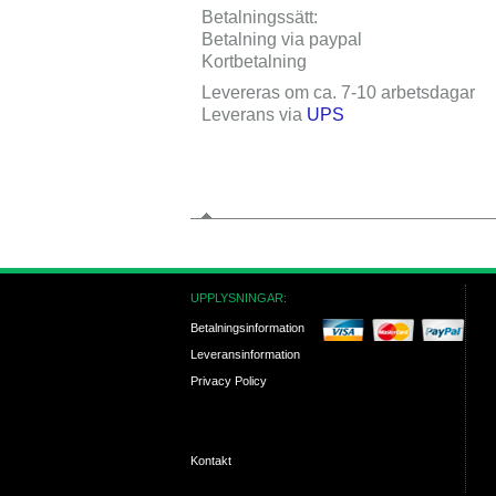
Betalningssätt
:
Betalning via paypal
Kortbetalning
Levereras om ca. 7-10 arbetsdagar
Leverans via
UPS
UPPLYSNINGAR:
Betalningsinformation
Leveransinformation
Privacy Policy
Kontakt