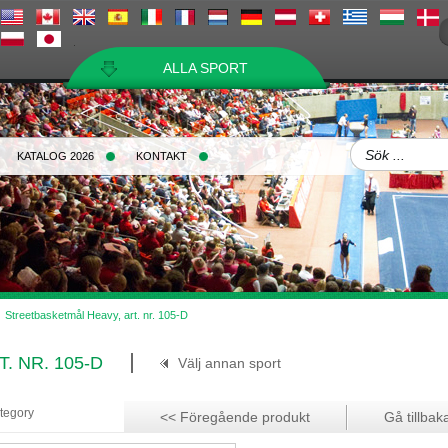
ALLA SPORT
KATALOG 2026
KONTAKT
Streetbasketmål Heavy, art. nr. 105-D
. NR. 105-D
Välj annan sport
ategory
<< Föregående produkt
Gå tillbaka 