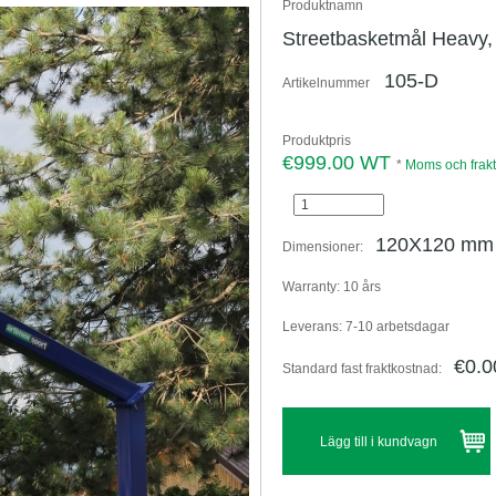
Produktnamn
Streetbasketmål Heavy, 
105-D
Artikelnummer
Produktpris
€999.00 WT
*
Moms och frakt
120X120 mm
Dimensioner:
Warranty:
10 års
Leverans:
7-10 arbetsdagar
€0.
Standard fast fraktkostnad: