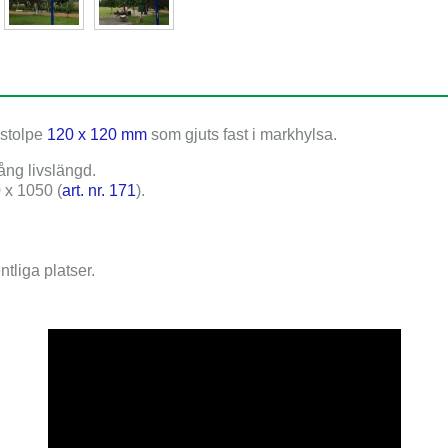
 stolpe
120 x 120 mm
som gjuts fast i markhylsa.
ång livslängd.
 x 1050
(
art. nr. 171
).
tliga platser.