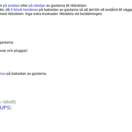
en
på insidan
eller
på utsidan
av gavlarna till ribbstolen.
ter, då
4 block monteras
på baksidan av gavlarna så att det blir ett avstånd till vägg
 med ribbstolen. Inga extra kostnader. Meddela vid beställningen.
gavlarna
ruvar och pluggar)
kruv
på baksidan av gavlarna.
 rabatt)
UPS
)