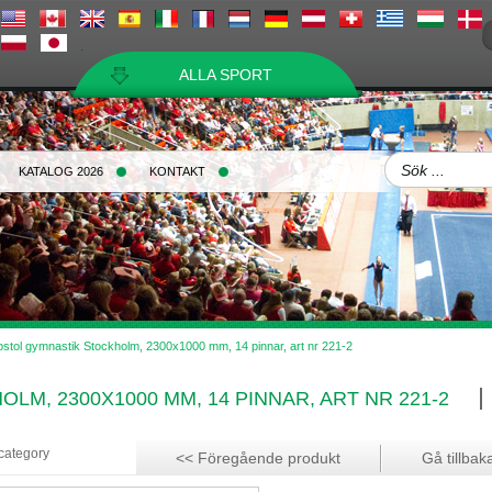
ALLA SPORT
KATALOG 2026
KONTAKT
bstol gymnastik Stockholm, 2300x1000 mm, 14 pinnar, art nr 221-2
LM, 2300X1000 MM, 14 PINNAR, ART NR 221-2
 category
<< Föregående produkt
Gå tillbaka 