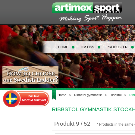
HOME
OM OSS
PRODUKTER
Home
>
Ribbstol gymnastik
>
Ribbstol
>
Rib
RIBBSTOL GYMNASTIK STOCKHO
Produkt 9 / 52
* Products in the same