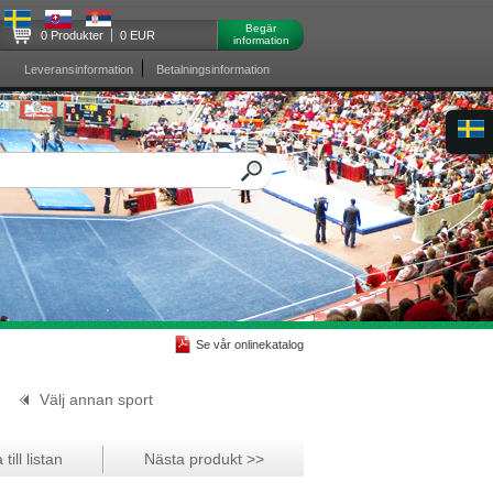
Begär
0 Produkter
0 EUR
information
Leveransinformation
Betalningsinformation
Se vår onlinekatalog
Välj annan sport
till listan
Nästa produkt >>