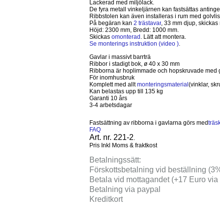
Lackerad med miljölack.
De fyra metall vinkeljärnen kan fastsättas anting
Ribbstolen kan även installeras i rum med golvlis
På begäran kan
2 trästavar
,
33 mm
djup, skickas
Höjd:
2300 mm
, Bredd:
1000 mm
.
Skickas
omonterad
. Lätt att montera.
Se monterings instruktion (video
)
.
Gavlar i massivt barrträ
Ribbor i stadigt bok,
ø 40 x 30 mm
Ribborna är hoplimmade och hopskruvade med 
För inomhusbruk
Komplett med allt
monteringsmaterial
(vinklar, sk
Kan belastas upp till
135 kg
Garanti 10 års
3-4 arbetsdagar
Fastsättning av ribborna i gavlarna görs med
träs
FAQ
Art. nr. 221-2
.
Pris Inkl Moms & fraktkost
Betalningssätt
:
Förskottsbetalning vid beställning (3%
Betala vid mottagandet (+17 Euro via
Betalning via paypal
Kreditkort