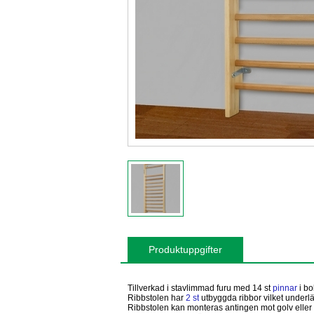
Produktuppgifter
Tillverkad i stavlimmad furu med
14
st
pinnar
i bo
Ribbstolen har
2 st
utbyggda ribbor vilket underlä
Ribbstolen kan monteras antingen mot golv elle