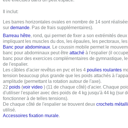
Il inclut:
Les barres horizontales ovales en nombre de
14
sont réalisée
sur
demande
. Pas de frais supplémentaires).
Barreau hêtre
, rond, qui permet de fixer a son extrémités deux
impliquant les muscles du dos, les épaules, les pectoraux, le
Banc pour abdominaux
. Le coussin mobile permet le mouveme
banc pour abdominaux peut être
attaché
à l'espalier (il occupe
banc pour des exercices complémentaires de gymnastique, le c
de l'espalier.
Les câbles d'acier revêtus en pvc et les
4
poulies roulantes
mon
tension beaucoup plus grande que les poids attachés à l'appar
amplitude (permettant la rotation autour de l'axe).
22
poids
(
voir video
) (
11
de chaque côté) d'acier. Chaque po
d'utiliser l'espalier avec des poids de 4
kg
jusqu'à
44 kg
(sur d
fonctionner à de telles tensions).
De chaque côté de l'espalier se trouvent deux
crochets métall
utilisé.
Accessoires fixation murale
.