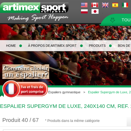
TOU
HOME
À PROPOS DE ARTIMEX SPORT
PRODUITS
BON DE
Home
>
Gymnastique
>
Espaliers gymnastique
>
Espalier Supergym de Luxe, 
ESPALIER SUPERGYM DE LUXE, 240X140 CM, REF. 
Produit 40 / 67
* Produits dans la même catégorie