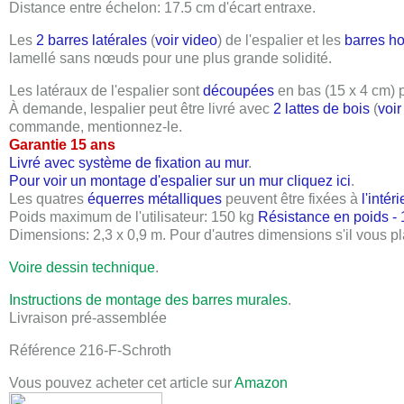
Distance entre échelon: 17.5 cm d'écart entraxe.
Les
2 barres latérales
(
voir video
) de l'espalier et les
barres ho
lamellé sans nœuds pour une plus grande solidité.
Les latéraux de l'espalier sont
découpées
en bas (15 x 4 cm) 
À demande, lespalier peut être livré avec
2 lattes de bois
(
voi
commande, mentionnez-le.
Garantie 15 ans
Livré avec système de fixation au mur
.
Pour voir un montage d'espalier sur un mur cliquez ici
.
Les quatres
équerres métalliques
peuvent être fixées à
l'intér
Poids maximum de l'utilisateur:
150 kg
Résistance en poids - 
Dimensions:
2,3 x 0,9 m
. Pour d'autres dimensions s'il vous pl
Voire dessin technique
.
Instructions de montage des barres murales
.
Livraison pré-assemblée
Référence 216-F-Schroth
Vous pouvez acheter cet article sur
Amazon