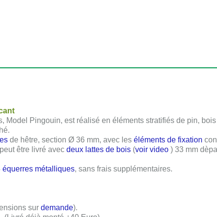
icant
s, Model Pingouin, est réalisé en éléments stratifiés de pin, bo
hé.
es
de hêtre, section
Ø 36 mm
, avec les
éléments de fixation
cont
peut être livré avec
deux lattes de bois
(
voir video
)
33 mm
dèpa
.
4
équerres métalliques
, sans frais supplémentaires.
ensions sur
demande
).