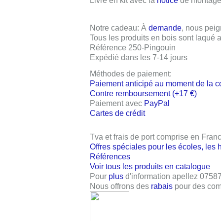
Livré en kit avec la
notice
de montage.
Notre cadeau
: À
demande
, nous peig
Tous les produits en bois sont laqué
Référence 250-Pingouin
Expédié dans les 7-14 jours
Méthodes de paiement:
Paiement anticipé au moment de la 
Contre remboursement (+17 €)
Paiement avec
PayPal
Cartes de crédit
Tva et frais de port comprise en Fran
Offres spéciales pour les écoles, les 
Références
Voir tous les produits en catalogue
Pour
plus
d'information apellez
0758
Nous offrons des
rabais
pour des com