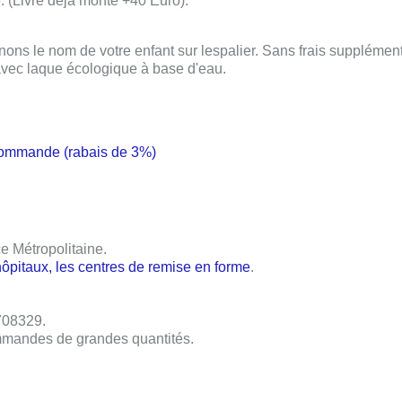
 (Livré déjà monté +40 Euro).
nons le nom de votre enfant sur lespalier.
Sans frais supplément
 avec laque écologique à base d'eau.
commande (rabais de 3%)
ce Métropolitaine
.
hôpitaux, les centres de remise en forme
.
708329
.
mandes de grandes quantités.