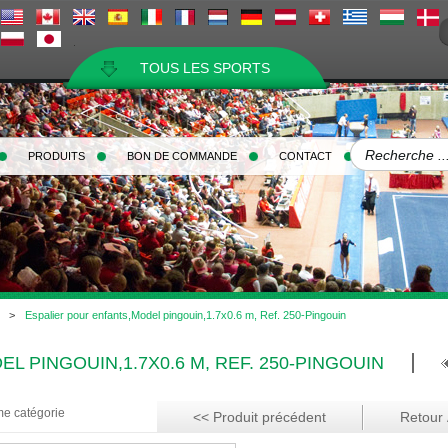
TOUS LES SPORTS
PRODUITS
BON DE COMMANDE
CONTACT
>
Espalier pour enfants,Model pingouin,1.7x0.6 m, Ref. 250-Pingouin
 PINGOUIN,1.7X0.6 M, REF. 250-PINGOUIN
me catégorie
<< Produit précédent
Retour À