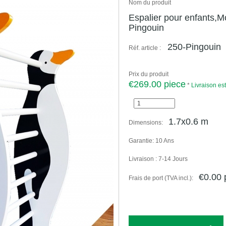
Nom du produit
Espalier pour enfants,M
Pingouin
250-Pingouin
Réf. article :
Prix du produit
€269.00 piece
*
Livraison es
1.7x0.6 m
Dimensions:
Garantie:
10 Ans
Livraison :
7-14 Jours
€0.00 
Frais de port (TVA incl.):