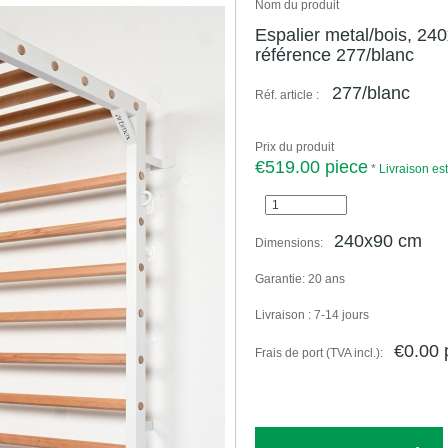
Nom du produit
Espalier metal/bois, 24
référence 277/blanc
277/blanc
Réf. article :
Prix du produit
€519.00 piece
*
Livraison es
240x90 cm
Dimensions:
Garantie:
20 ans
Livraison :
7-14 jours
€0.00 
Frais de port (TVA incl.):