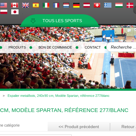
TOUS LES SPORTS
PRODUITS
BON DE COMMANDE
CONTACT
>
Espalier metal/bois, 240x90 cm, Modèle Spartan, référence 277/blanc
0 CM, MODÈLE SPARTAN, RÉFÉRENCE 277/BLANC
me catégorie
<< Produit précédent
Retour À