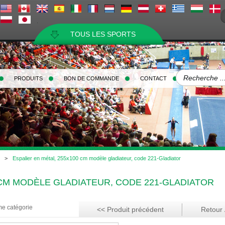
TOUS LES SPORTS
PRODUITS
BON DE COMMANDE
CONTACT
>
Espalier en métal, 255x100 cm modèle gladiateur, code 221-Gladiator
 CM MODÈLE GLADIATEUR, CODE 221-GLADIATOR
me catégorie
<< Produit précédent
Retour À