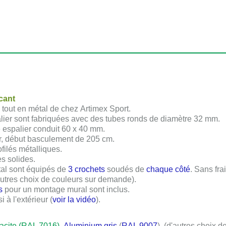
icant
é tout en métal de chez
Artimex Sport
.
lier sont fabriquées avec des tubes ronds de diamètre
32 mm
.
 espalier conduit
60 x 40 mm
.
er, début basculement de
205 cm
.
ofilés métalliques.
s solides.
tal sont équipés de
3 crochets
soudés de
chaque côté
. Sans fr
d'autres choix de couleurs sur demande).
s
pour un montage mural sont inclus.
 à l'extérieur (
voir la vidéo
).
racite (RAL 7016)
,
Aluminium gris
(
RAL 9007
). (d'autres choix 