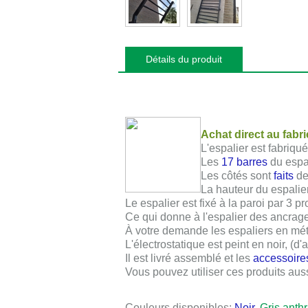
Détails du produit
Achat direct au fabr
L'espalier est fabriqu
Les
17 barres
du espa
Les côtés sont
faits
de
La hauteur du espali
Le espalier est fixé à la paroi par 3 pr
Ce qui donne à l'espalier des ancrage
À votre demande les espaliers en mé
L'électrostatique est peint en noir, (
Il est livré assemblé et les
accessoire
Vous pouvez utiliser ces produits aussi
Couleurs disponibles:
Noir
,
Gris anth