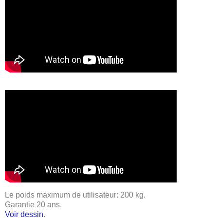
Le poids maximum de utilisateur:
200 kg
.
Garantie 20 ans
.
Voir dessin
.