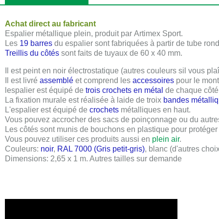
Achat direct au fabricant
Espalier métallique plein, produit par
Artimex Sport
.
Les
19 barres
du espalier sont fabriquées à partir de tube ro
Treillis du côtés
sont faits de tuyaux de 60 x 40 mm.
Il est peint en noir électrostatique (autres couleurs sil vous pla
Il est livré
assemblé
et comprend les
accessoires
pour le mont
lespalier est équipé de
trois crochets en métal
de chaque côté
La fixation murale est réalisée à laide de troix
bandes métalli
L'espalier est équipé de
crochets
métalliques en haut.
Vous pouvez accrocher des sacs de poinçonnage ou du autre
Les côtés sont munis de bouchons en plastique pour protéger l
Vous pouvez utiliser ces produits aussi en
plein air
.
Couleurs:
noir
,
RAL 7000 (Gris petit-gris)
, blanc (d'autres cho
Dimensions:
2,65 x 1 m
. A
utres tailles sur demande