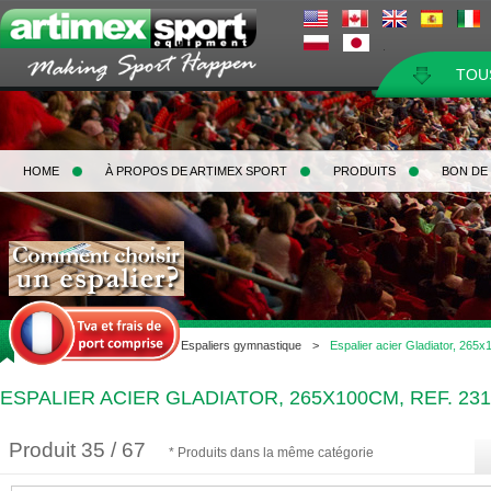
TOU
HOME
À PROPOS DE ARTIMEX SPORT
PRODUITS
BON DE
Home
>
Gymnastique
>
Espaliers gymnastique
>
Espalier acier Gladiator, 265x
ESPALIER ACIER GLADIATOR, 265X100CM, REF. 23
Produit 35 / 67
* Produits dans la même catégorie