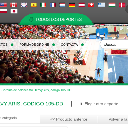
TODOS LOS DEPORTES
CTOS
FORMA DE ORDINE
CONTACTA
Sistema de baloncesto Heavy Aris, codigo 105-DD
Y ARIS, CODIGO 105-DD
Elegir otro deporte
a categoria
<< Producto anterior
Volver a la 