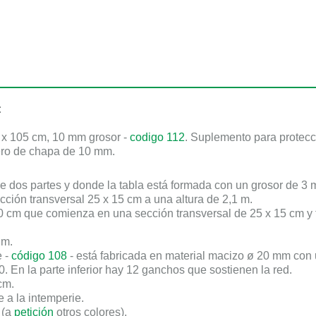
:
 x 105 cm
,
10 mm
grosor -
codigo 112
. Suplemento para protecc
ero de chapa de
10 mm
.
 dos partes y donde la tabla está formada con un grosor de
3 
cción transversal
25 x 15 cm
a una altura de
2,1 m
.
0 cm
que comienza en una sección transversal de
25 x 15 cm
y 
 m
.
e -
código 108
- está fabricada en material macizo
ø 20 mm
con 
0. En la parte inferior hay
12
ganchos que sostienen la red.
cm
.
 a la intemperie.
 (a
petición
otros colores).