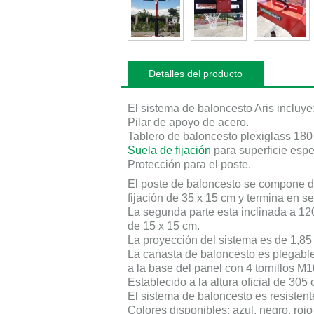
Detalles del producto
El sistema de baloncesto Aris incluye
Pilar de apoyo de acero.
Tablero de baloncesto plexiglass
180
Suela de fijación
para superficie esp
Protección para el poste.
El poste de baloncesto se compone de
fijación de
35 x 15 cm
y termina en se
La segunda parte esta inclinada a
12
de
15 x 15 cm
.
La proyección del sistema es de
1,85
La canasta de baloncesto es plegabl
a la base del panel con
4
tornillos M1
Establecido a la altura oficial de
305 
El sistema de baloncesto es resistente
Colores disponibles: azul, negro, rojo