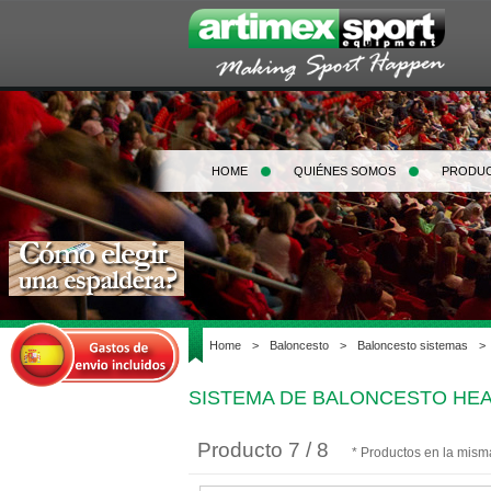
HOME
QUIÉNES SOMOS
PRODU
Home
>
Baloncesto
>
Baloncesto sistemas
>
SISTEMA DE BALONCESTO HEAV
Producto 7 / 8
* Productos en la mism