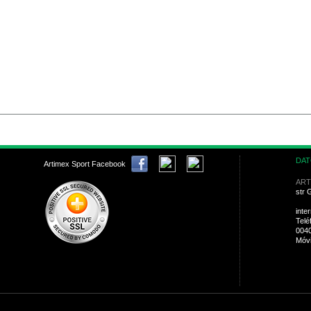
DAT
Artimex Sport Facebook
ART
str 
inte
Telé
004
Móvi