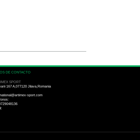
OS DE CONTACTO
IMEX SPORT
Garii 167 A,077120 Jilava,Romania
rnational@artimex-sport.com
fonos:
0729048136
l: