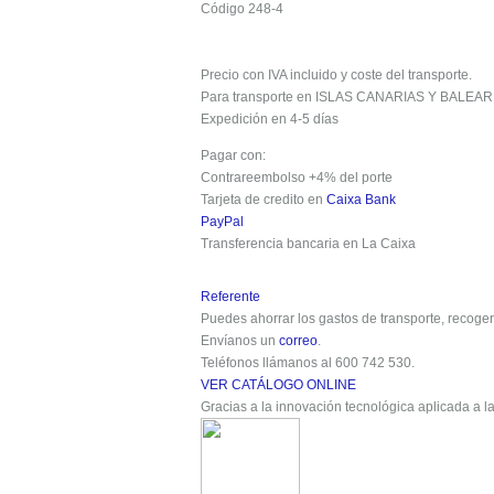
Código 248-4
Precio con
IVA incluido
y
coste del transporte
.
Para
transporte
en ISLAS CANARIAS Y BALEARE
Expedición en 4-5 días
Pagar con:
Contrareembolso +4% del porte
Tarjeta de credito en
Caixa Bank
PayPal
Transferencia bancaria en La Caixa
Referente
Puedes ahorrar los gastos de transporte, recoger
Envíanos un
correo
.
Teléfonos llámanos al
600 742 530
.
VER CATÁLOGO ONLINE
Gracias a la innovación tecnológica aplicada a l