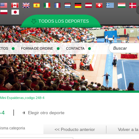
TODOS LOS DEPORTES
CTOS
FORMA DE ORDINE
CONTACTA
Mini Espalderas,codigo 248-4
-4
Elegir otro deporte
misma categoria
<< Producto anterior
Volver a la 