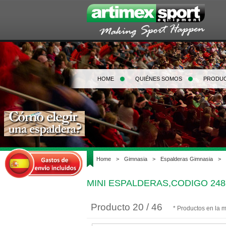
HOME
QUIÉNES SOMOS
PRODU
Home
>
Gimnasia
>
Espalderas Gimnasia
>
MINI ESPALDERAS,CODIGO 248
Producto 20 / 46
* Productos en la 