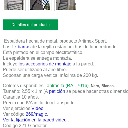
Detalles del producto
Espaldera hecha de metal, producto
Artimex Sport
.
Las
17
barras
de la rejilla están hechos de tubo redondo.
Está pintado en el campo electrostático.
La espaldera se entrega montada.
Incluye
los accesorios de montaje
a la pared.
Puede ser utilizado al aire libre.
Soportan una carga vertical màxima de
200 kg
.
Colores disponibles:
antracita (RAL 7016)
, Nero, Blanco.
Tamaño: 2.55 x 1 m
(A
petición
se puede hacer otras dimensio
Garantia 10 años
.
Precio
con IVA incluido y transporte
.
Ver ejercicios
Video
Ver código
269/magic
.
Ver la fijación en la pared video
.
Código 221-Gladiator