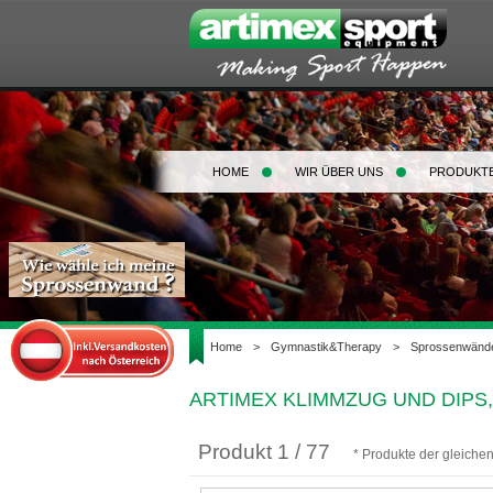
HOME
WIR ÜBER UNS
PRODUKT
Home
>
Gymnastik&Therapy
>
Sprossenwänd
ARTIMEX KLIMMZUG UND DIPS,
Produkt 1 / 77
* Produkte der gleiche