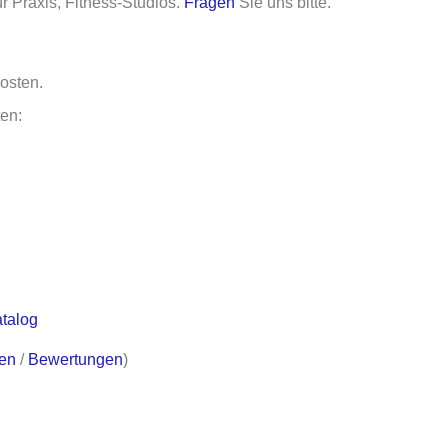
 Praxis, Fitness-Studios.
Fragen
Sie uns bitte.
kosten
.
en:
atalog
en
/
Bewertungen
)