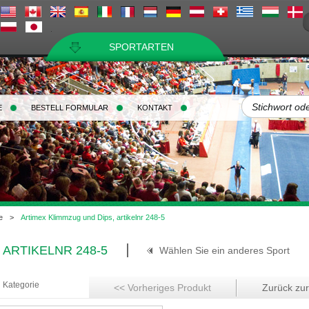
SPORTARTEN
E
BESTELL FORMULAR
KONTAKT
e
>
Artimex Klimmzug und Dips, artikelnr 248-5
 ARTIKELNR 248-5
Wählen Sie ein anderes Sport
n Kategorie
<< Vorheriges Produkt
Zurück zur