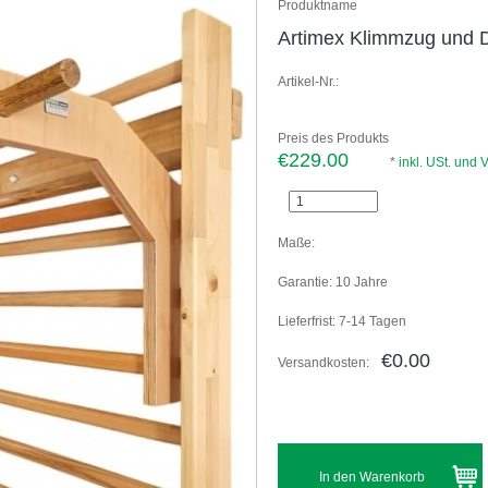
Produktname
Artimex Klimmzug und Di
Artikel-Nr.:
Preis des Produkts
€229.00
*
inkl. USt. und
Maße:
Garantie:
10 Jahre
Lieferfrist:
7-14 Tagen
€0.00
Versandkosten: